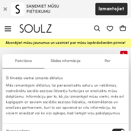
SAŅEMIET MŪSU
Izmantojiet
PIETEIKUMU
app.shop.ui.
Groz
Abonējiet mūsu jaunumus un uzziniet par mūsu izpārdošanām pirmie!
%
Piekrišana
Sīkāka informācija
Par
Šī tīmekļa vietne izmanto sīkfailus
Mēs izmantojam sīkfailus, lai personalizētu saturu un reklāmas,
nodrošinātu sociālo saziņas līdzekļu funkcijas un analizētu mūsu
datplūsmu. Informāciju par to, kā jūs izmantojat mūsu vietni, mēs arī
kopīgojam ar saviem sociālās saziņas līdzekļu, reklamēšanas un
analīzes partneriem, kuri to var apvienot ar citu informāciju, ko
viņiem sniedzat vai ko viņi apkopo, kad lietojat viņu pakalpojumus.
Piekrišanas