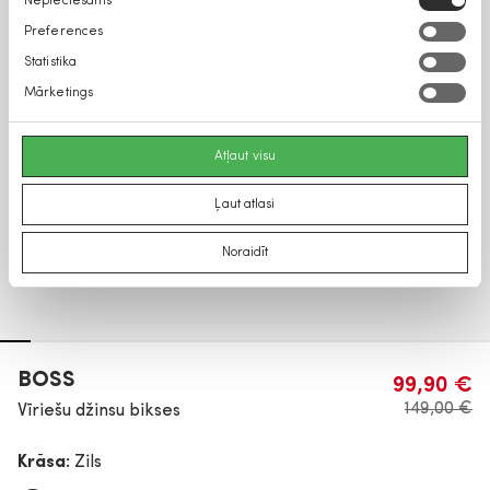
Nepieciešams
izvēle
Preferences
Statistika
Mārketings
Atļaut visu
Ļaut atlasi
Noraidīt
BOSS
99,90 €
149,00 €
Vīriešu džinsu bikses
Krāsa:
Zils