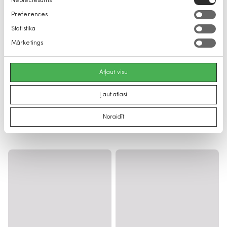
Nepieciešams
izvēle
Preferences
Statistika
Mārketings
Atļaut visu
Ļaut atlasi
Noraidīt