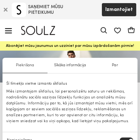
SAŅEMIET MŪSU
Izmantojiet
PIETEIKUMU
app.shop.ui.
Groz
Abonējiet mūsu jaunumus un uzziniet par mūsu izpārdošanām pirmie!
Piekrišana
Sīkāka informācija
Par
Šī tīmekļa vietne izmanto sīkfailus
Mēs izmantojam sīkfailus, lai personalizētu saturu un reklāmas,
BOSS sportiska stila apavi
nodrošinātu sociālo saziņas līdzekļu funkcijas un analizētu mūsu
datplūsmu. Informāciju par to, kā jūs izmantojat mūsu vietni, mēs arī
kopīgojam ar saviem sociālās saziņas līdzekļu, reklamēšanas un
analīzes partneriem, kuri to var apvienot ar citu informāciju, ko
viņiem sniedzat vai ko viņi apkopo, kad lietojat viņu pakalpojumus.
Piekrišanas