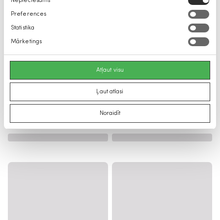
Nepieciešams
izvēle
Preferences
Statistika
Mārketings
Atļaut visu
Ļaut atlasi
Noraidīt