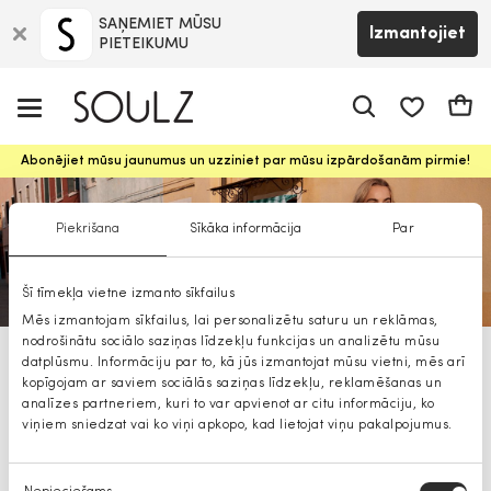
SAŅEMIET MŪSU
Izmantojiet
PIETEIKUMU
app.shop.ui.
Groz
Abonējiet mūsu jaunumus un uzziniet par mūsu izpārdošanām pirmie!
Piekrišana
Sīkāka informācija
Par
Šī tīmekļa vietne izmanto sīkfailus
Mēs izmantojam sīkfailus, lai personalizētu saturu un reklāmas,
nodrošinātu sociālo saziņas līdzekļu funkcijas un analizētu mūsu
datplūsmu. Informāciju par to, kā jūs izmantojat mūsu vietni, mēs arī
Pennyblack šorti
kopīgojam ar saviem sociālās saziņas līdzekļu, reklamēšanas un
analīzes partneriem, kuri to var apvienot ar citu informāciju, ko
viņiem sniedzat vai ko viņi apkopo, kad lietojat viņu pakalpojumus.
Piekrišanas