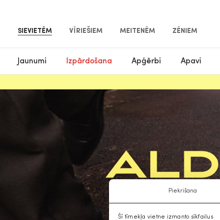
SIEVIETĒM
VĪRIEŠIEM
MEITENĒM
ZĒNIEM
Jaunumi
Izpārdošana
Apģērbi
Apavi
Piekrišana
Šī tīmekļa vietne izmanto sīkfailus