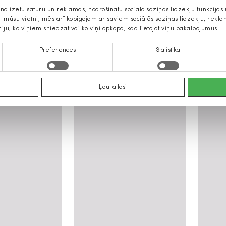
onalizētu saturu un reklāmas, nodrošinātu sociālo saziņas līdzekļu funkcija
jat mūsu vietni, mēs arī kopīgojam ar saviem sociālās saziņas līdzekļu, rek
ciju, ko viņiem sniedzat vai ko viņi apkopo, kad lietojat viņu pakalpojumus.
Preferences
Statistika
ilija Žukauskaitė iesaka
Ļaut atlasi