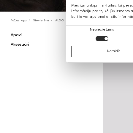
Mēs izmantojam sīkfailus, lai pers
Informāciju par to, kā jūs izmanto
kuri to var apvienot ar citu informā
Mājas lapa
Sievietēm
ALDO
Piekrišanas
Nepieciešams
Apavi
ALDO em
izvēle
Aksesuāri
Noraidīt