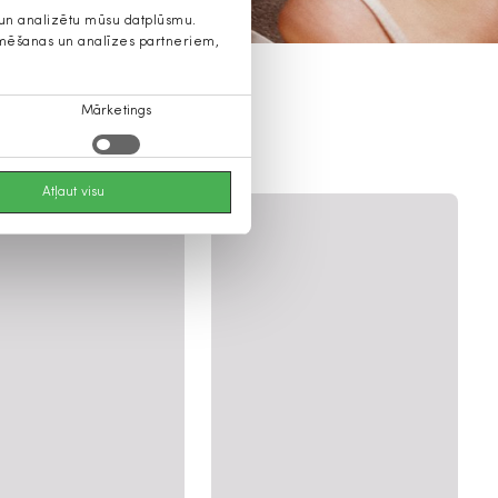
s un analizētu mūsu datplūsmu.
lamēšanas un analīzes partneriem,
Mārketings
Atļaut visu