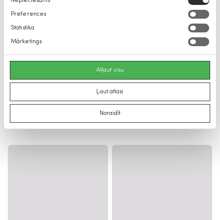
Nepieciešams
izvēle
Preferences
Statistika
Mārketings
Atļaut visu
Ļaut atlasi
Noraidīt