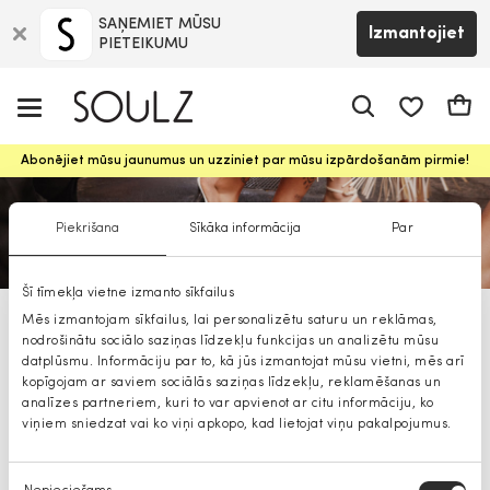
SAŅEMIET MŪSU
Izmantojiet
PIETEIKUMU
app.shop.ui.
Groz
Abonējiet mūsu jaunumus un uzziniet par mūsu izpārdošanām pirmie!
Piekrišana
Sīkāka informācija
Par
Šī tīmekļa vietne izmanto sīkfailus
Mēs izmantojam sīkfailus, lai personalizētu saturu un reklāmas,
ALDO brilles viriesiem
nodrošinātu sociālo saziņas līdzekļu funkcijas un analizētu mūsu
datplūsmu. Informāciju par to, kā jūs izmantojat mūsu vietni, mēs arī
kopīgojam ar saviem sociālās saziņas līdzekļu, reklamēšanas un
analīzes partneriem, kuri to var apvienot ar citu informāciju, ko
viņiem sniedzat vai ko viņi apkopo, kad lietojat viņu pakalpojumus.
Piekrišanas