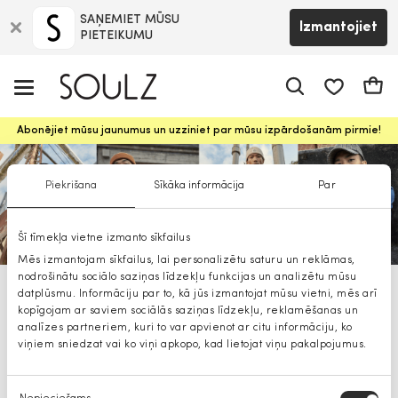
SAŅEMIET MŪSU
Izmantojiet
PIETEIKUMU
app.shop.ui.
Groz
Abonējiet mūsu jaunumus un uzziniet par mūsu izpārdošanām pirmie!
Piekrišana
Sīkāka informācija
Par
Šī tīmekļa vietne izmanto sīkfailus
Mēs izmantojam sīkfailus, lai personalizētu saturu un reklāmas,
nodrošinātu sociālo saziņas līdzekļu funkcijas un analizētu mūsu
datplūsmu. Informāciju par to, kā jūs izmantojat mūsu vietni, mēs arī
Blend 20221
kopīgojam ar saviem sociālās saziņas līdzekļu, reklamēšanas un
analīzes partneriem, kuri to var apvienot ar citu informāciju, ko
viņiem sniedzat vai ko viņi apkopo, kad lietojat viņu pakalpojumus.
Piekrišanas