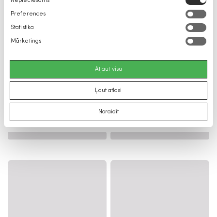
Nepieciešams
izvēle
Preferences
Statistika
Mārketings
Atļaut visu
Ļaut atlasi
Noraidīt