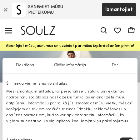
SAŅEMIET MŪSU
Izmantojiet
PIETEIKUMU
app.shop.ui.
Groz
Abonējiet mūsu jaunumus un uzziniet par mūsu izpārdošanām pirmie!
Piekrišana
Sīkāka informācija
Par
Šī tīmekļa vietne izmanto sīkfailus
Mēs izmantojam sīkfailus, lai personalizētu saturu un reklāmas,
BOSS sandales
nodrošinātu sociālo saziņas līdzekļu funkcijas un analizētu mūsu
datplūsmu. Informāciju par to, kā jūs izmantojat mūsu vietni, mēs arī
kopīgojam ar saviem sociālās saziņas līdzekļu, reklamēšanas un
analīzes partneriem, kuri to var apvienot ar citu informāciju, ko
viņiem sniedzat vai ko viņi apkopo, kad lietojat viņu pakalpojumus.
Piekrišanas