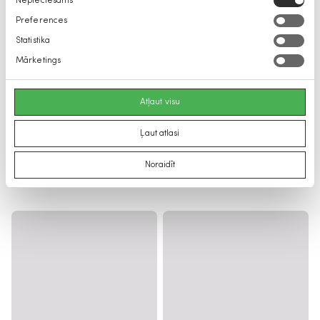
Nepieciešams
izvēle
Preferences
Statistika
Mārketings
Atļaut visu
Ļaut atlasi
Noraidīt