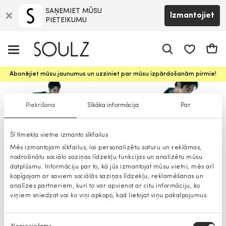
SAŅEMIET MŪSU
Izmantojiet
PIETEIKUMU
app.shop.ui.
Groz
Abonējiet mūsu jaunumus un uzziniet par mūsu izpārdošanām pirmie!
Piekrišana
Sīkāka informācija
Par
Šī tīmekļa vietne izmanto sīkfailus
Calvin Klein Jeans sievietēm
Mēs izmantojam sīkfailus, lai personalizētu saturu un reklāmas,
nodrošinātu sociālo saziņas līdzekļu funkcijas un analizētu mūsu
datplūsmu. Informāciju par to, kā jūs izmantojat mūsu vietni, mēs arī
kopīgojam ar saviem sociālās saziņas līdzekļu, reklamēšanas un
analīzes partneriem, kuri to var apvienot ar citu informāciju, ko
viņiem sniedzat vai ko viņi apkopo, kad lietojat viņu pakalpojumus.
Piekrišanas