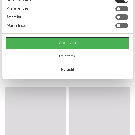
Nepieciešams
izvēle
Preferences
Statistika
Mārketings
Atļaut visu
Ļaut atlasi
Noraidīt