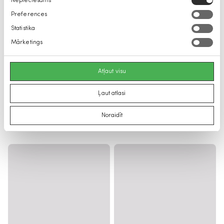
Nepieciešams
izvēle
Preferences
Statistika
Mārketings
Atļaut visu
Ļaut atlasi
Noraidīt