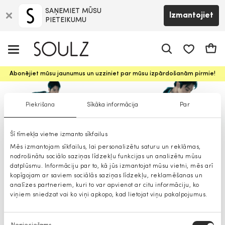
SAŅEMIET MŪSU
Izmantojiet
PIETEIKUMU
app.shop.ui.
Groz
Abonējiet mūsu jaunumus un uzziniet par mūsu izpārdošanām pirmie!
Piekrišana
Sīkāka informācija
Par
Šī tīmekļa vietne izmanto sīkfailus
Calvin Klein Jeans vīriešu cepures
Mēs izmantojam sīkfailus, lai personalizētu saturu un reklāmas,
nodrošinātu sociālo saziņas līdzekļu funkcijas un analizētu mūsu
datplūsmu. Informāciju par to, kā jūs izmantojat mūsu vietni, mēs arī
kopīgojam ar saviem sociālās saziņas līdzekļu, reklamēšanas un
analīzes partneriem, kuri to var apvienot ar citu informāciju, ko
viņiem sniedzat vai ko viņi apkopo, kad lietojat viņu pakalpojumus.
Piekrišanas