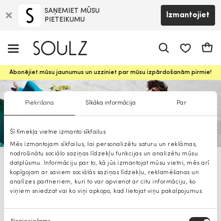
SAŅEMIET MŪSU
Izmantojiet
PIETEIKUMU
app.shop.ui.
Groz
Abonējiet mūsu jaunumus un uzziniet par mūsu izpārdošanām pirmie!
Piekrišana
Sīkāka informācija
Par
Šī tīmekļa vietne izmanto sīkfailus
Mēs izmantojam sīkfailus, lai personalizētu saturu un reklāmas,
nodrošinātu sociālo saziņas līdzekļu funkcijas un analizētu mūsu
datplūsmu. Informāciju par to, kā jūs izmantojat mūsu vietni, mēs arī
Cinque vīriešiem
kopīgojam ar saviem sociālās saziņas līdzekļu, reklamēšanas un
analīzes partneriem, kuri to var apvienot ar citu informāciju, ko
viņiem sniedzat vai ko viņi apkopo, kad lietojat viņu pakalpojumus.
Piekrišanas