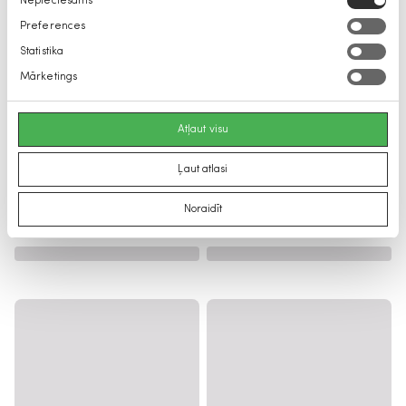
Nepieciešams
izvēle
Preferences
Statistika
Mārketings
Atļaut visu
Ļaut atlasi
Noraidīt