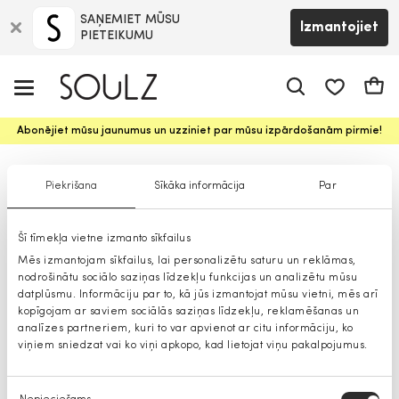
SAŅEMIET MŪSU
Izmantojiet
PIETEIKUMU
app.shop.ui.
Groz
Abonējiet mūsu jaunumus un uzziniet par mūsu izpārdošanām pirmie!
Fabio: visas kategorijas
Piekrišana
Sīkāka informācija
Par
Šī tīmekļa vietne izmanto sīkfailus
Mēs izmantojam sīkfailus, lai personalizētu saturu un reklāmas,
nodrošinātu sociālo saziņas līdzekļu funkcijas un analizētu mūsu
datplūsmu. Informāciju par to, kā jūs izmantojat mūsu vietni, mēs arī
kopīgojam ar saviem sociālās saziņas līdzekļu, reklamēšanas un
analīzes partneriem, kuri to var apvienot ar citu informāciju, ko
viņiem sniedzat vai ko viņi apkopo, kad lietojat viņu pakalpojumus.
Piekrišanas