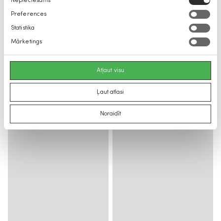
Nepieciešams
izvēle
Preferences
Statistika
Mārketings
Atļaut visu
Ļaut atlasi
Noraidīt