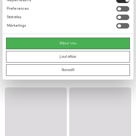
Nepieciešams
izvēle
Preferences
Statistika
Mārketings
Atļaut visu
Ļaut atlasi
Noraidīt