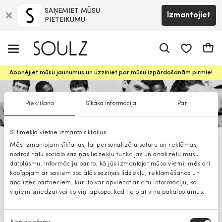
SAŅEMIET MŪSU
Izmantojiet
PIETEIKUMU
app.shop.ui.
Groz
Abonējiet mūsu jaunumus un uzziniet par mūsu izpārdošanām pirmie!
Piekrišana
Sīkāka informācija
Par
Šī tīmekļa vietne izmanto sīkfailus
Jack&Jones vīriešu apavi
Mēs izmantojam sīkfailus, lai personalizētu saturu un reklāmas,
nodrošinātu sociālo saziņas līdzekļu funkcijas un analizētu mūsu
datplūsmu. Informāciju par to, kā jūs izmantojat mūsu vietni, mēs arī
kopīgojam ar saviem sociālās saziņas līdzekļu, reklamēšanas un
analīzes partneriem, kuri to var apvienot ar citu informāciju, ko
viņiem sniedzat vai ko viņi apkopo, kad lietojat viņu pakalpojumus.
Piekrišanas