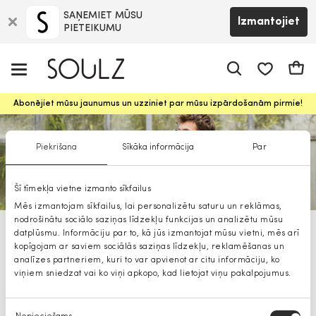
SAŅEMIET MŪSU
Izmantojiet
PIETEIKUMU
app.shop.ui.
Groz
Abonējiet mūsu jaunumus un uzziniet par mūsu izpārdošanām pirmie!
Piekrišana
Sīkāka informācija
Par
Šī tīmekļa vietne izmanto sīkfailus
Mēs izmantojam sīkfailus, lai personalizētu saturu un reklāmas,
nodrošinātu sociālo saziņas līdzekļu funkcijas un analizētu mūsu
datplūsmu. Informāciju par to, kā jūs izmantojat mūsu vietni, mēs arī
Lerros vīriešu aksesuāri
kopīgojam ar saviem sociālās saziņas līdzekļu, reklamēšanas un
analīzes partneriem, kuri to var apvienot ar citu informāciju, ko
viņiem sniedzat vai ko viņi apkopo, kad lietojat viņu pakalpojumus.
Piekrišanas