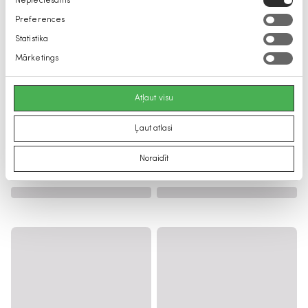
Nepieciešams
izvēle
Preferences
Statistika
Mārketings
Atļaut visu
Ļaut atlasi
Noraidīt