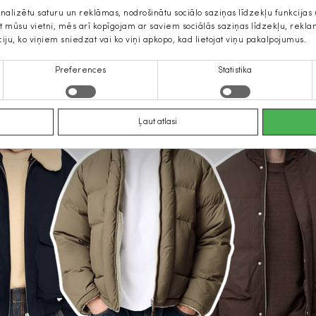
onalizētu saturu un reklāmas, nodrošinātu sociālo saziņas līdzekļu funkcija
jat mūsu vietni, mēs arī kopīgojam ar saviem sociālās saziņas līdzekļu, rek
ciju, ko viņiem sniedzat vai ko viņi apkopo, kad lietojat viņu pakalpojumus.
Preferences
Statistika
Ļaut atlasi