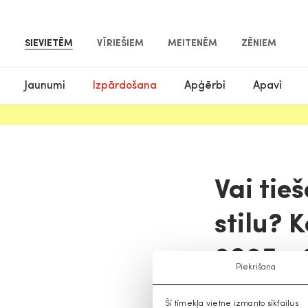
SIEVIETĒM
VĪRIEŠIEM
MEITENĒM
ZĒNIEM
Jaunumi
Izpārdošana
Apģērbi
Apavi
Vai tie
stilu? 
2025.–
Piekrišana
2025-11-25
Šī tīmekļa vietne izmanto sīkfailus