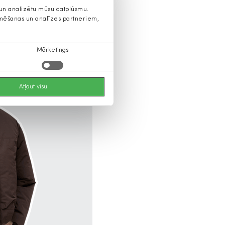
s un analizētu mūsu datplūsmu.
lamēšanas un analīzes partneriem,
Mārketings
Atļaut visu