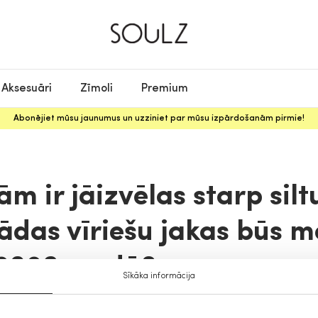
Aksesuāri
Zīmoli
Premium
Abonējiet mūsu jaunumus un uzziniet par mūsu izpārdošanām pirmie!
šām ir jāizvēlas starp si
Kādas vīriešu jakas būs 
2026. gadā?
Sīkāka informācija