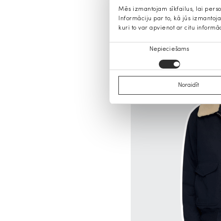
Mēs izmantojam sīkfailus, lai pers
Informāciju par to, kā jūs izmanto
kuri to var apvienot ar citu informā
Piekrišanas
Nepieciešams
izvēle
Noraidīt