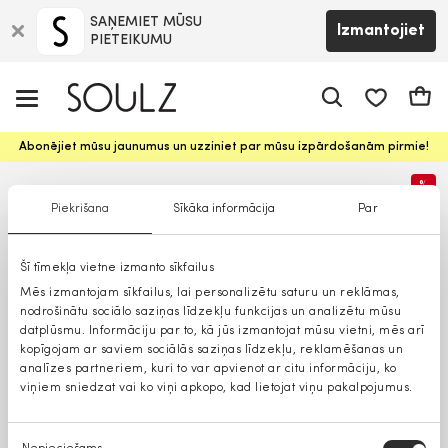
SAŅEMIET MŪSU
Izmantojiet
PIETEIKUMU
app.shop.ui.
Groz
Abonējiet mūsu jaunumus un uzziniet par mūsu izpārdošanām pirmie!
%
Piekrišana
Sīkāka informācija
Par
Šī tīmekļa vietne izmanto sīkfailus
Mēs izmantojam sīkfailus, lai personalizētu saturu un reklāmas,
nodrošinātu sociālo saziņas līdzekļu funkcijas un analizētu mūsu
datplūsmu. Informāciju par to, kā jūs izmantojat mūsu vietni, mēs arī
kopīgojam ar saviem sociālās saziņas līdzekļu, reklamēšanas un
analīzes partneriem, kuri to var apvienot ar citu informāciju, ko
viņiem sniedzat vai ko viņi apkopo, kad lietojat viņu pakalpojumus.
Piekrišanas