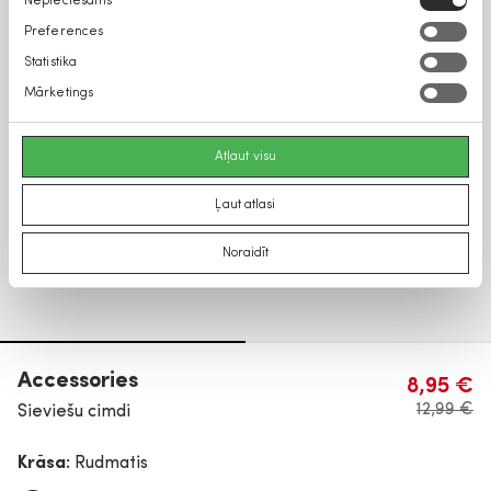
Nepieciešams
izvēle
Preferences
Statistika
Mārketings
Atļaut visu
Ļaut atlasi
Noraidīt
Accessories
8,95 €
12,99 €
Sieviešu cimdi
Krāsa:
Rudmatis