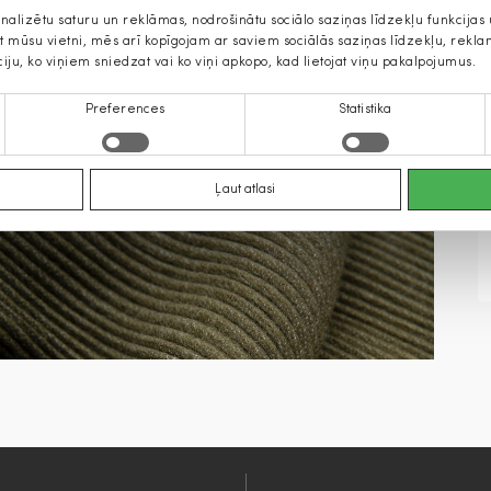
onalizētu saturu un reklāmas, nodrošinātu sociālo saziņas līdzekļu funkcija
jat mūsu vietni, mēs arī kopīgojam ar saviem sociālās saziņas līdzekļu, rek
ciju, ko viņiem sniedzat vai ko viņi apkopo, kad lietojat viņu pakalpojumus.
Preferences
Statistika
Ļaut atlasi