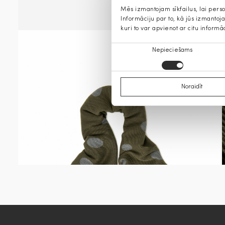
Mēs izmantojam sīkfailus, lai pers
Informāciju par to, kā jūs izmanto
kuri to var apvienot ar citu informā
Piekrišanas
Nepieciešams
izvēle
Noraidīt