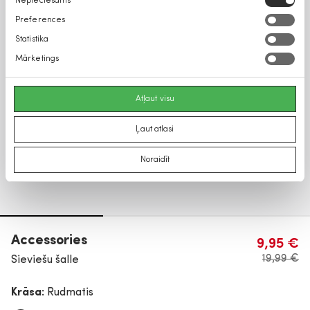
Nepieciešams
izvēle
Preferences
Statistika
Mārketings
Atļaut visu
Ļaut atlasi
Noraidīt
Accessories
9,95 €
19,99 €
Sieviešu šalle
Krāsa:
Rudmatis