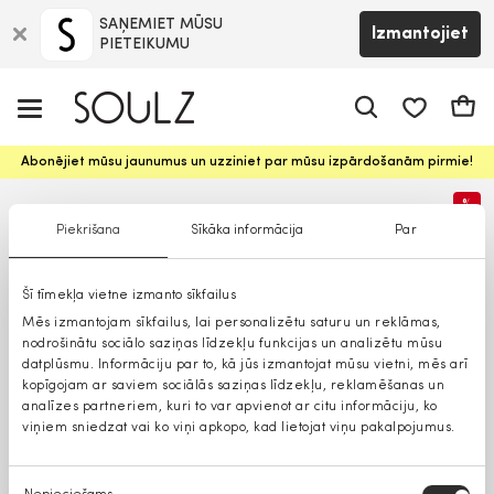
SAŅEMIET MŪSU
Izmantojiet
PIETEIKUMU
app.shop.ui.
Groz
Abonējiet mūsu jaunumus un uzziniet par mūsu izpārdošanām pirmie!
%
Piekrišana
Sīkāka informācija
Par
Šī tīmekļa vietne izmanto sīkfailus
Mēs izmantojam sīkfailus, lai personalizētu saturu un reklāmas,
nodrošinātu sociālo saziņas līdzekļu funkcijas un analizētu mūsu
datplūsmu. Informāciju par to, kā jūs izmantojat mūsu vietni, mēs arī
kopīgojam ar saviem sociālās saziņas līdzekļu, reklamēšanas un
analīzes partneriem, kuri to var apvienot ar citu informāciju, ko
viņiem sniedzat vai ko viņi apkopo, kad lietojat viņu pakalpojumus.
Piekrišanas