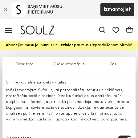
SAŅEMIET MŪSU
Izmantojiet
PIETEIKUMU
app.shop.ui.
Groz
Abonējiet mūsu jaunumus un uzziniet par mūsu izpārdošanām pirmie!
Piekrišana
Sīkāka informācija
Par
Šī tīmekļa vietne izmanto sīkfailus
Mēs izmantojam sīkfailus, lai personalizētu saturu un reklāmas,
nodrošinātu sociālo saziņas līdzekļu funkcijas un analizētu mūsu
datplūsmu. Informāciju par to, kā jūs izmantojat mūsu vietni, mēs arī
kopīgojam ar saviem sociālās saziņas līdzekļu, reklamēšanas un
analīzes partneriem, kuri to var apvienot ar citu informāciju, ko
viņiem sniedzat vai ko viņi apkopo, kad lietojat viņu pakalpojumus.
Piekrišanas