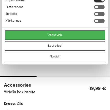
Nepieciešams
izvēle
Preferences
Statistika
Mārketings
Atļaut visu
Ļaut atlasi
Noraidīt
Accessories
19,99 €
Vīriešu kaklasaite
Krāsa:
Zils