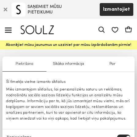
SAŅEMIET MŪSU
Izmantojiet
PIETEIKUMU
app.shop.ui.
Groz
Abonējiet mūsu jaunumus un uzziniet par mūsu izpārdošanām pirmie!
Piekrišana
Sīkāka informācija
Par
Šī tīmekļa vietne izmanto sīkfailus
Mēs izmantojam sīkfailus, lai personalizētu saturu un reklāmas,
nodrošinātu sociālo saziņas līdzekļu funkcijas un analizētu mūsu
datplūsmu. Informāciju par to, kā jūs izmantojat mūsu vietni, mēs arī
kopīgojam ar saviem sociālās saziņas līdzekļu, reklamēšanas un
analīzes partneriem, kuri to var apvienot ar citu informāciju, ko
viņiem sniedzat vai ko viņi apkopo, kad lietojat viņu pakalpojumus.
Piekrišanas