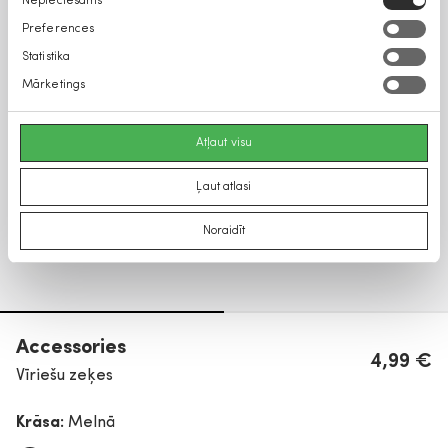
Nepieciešams
izvēle
Preferences
Statistika
Mārketings
Atļaut visu
Ļaut atlasi
Noraidīt
Accessories
4,99 €
Vīriešu zeķes
Krāsa:
Melnā