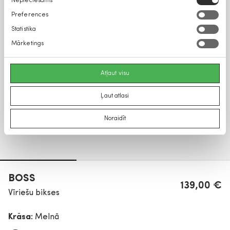
Nepieciešams
izvēle
Preferences
Statistika
Mārketings
Atļaut visu
Ļaut atlasi
Noraidīt
BOSS
139,00 €
Vīriešu bikses
Krāsa:
Melnā