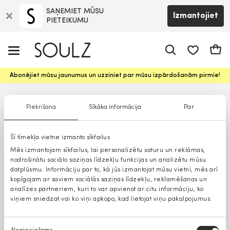
SAŅEMIET MŪSU
Izmantojiet
PIETEIKUMU
app.shop.ui.
Groz
Abonējiet mūsu jaunumus un uzziniet par mūsu izpārdošanām pirmie!
Piekrišana
Sīkāka informācija
Par
Šī tīmekļa vietne izmanto sīkfailus
Mēs izmantojam sīkfailus, lai personalizētu saturu un reklāmas,
nodrošinātu sociālo saziņas līdzekļu funkcijas un analizētu mūsu
datplūsmu. Informāciju par to, kā jūs izmantojat mūsu vietni, mēs arī
kopīgojam ar saviem sociālās saziņas līdzekļu, reklamēšanas un
analīzes partneriem, kuri to var apvienot ar citu informāciju, ko
viņiem sniedzat vai ko viņi apkopo, kad lietojat viņu pakalpojumus.
Piekrišanas