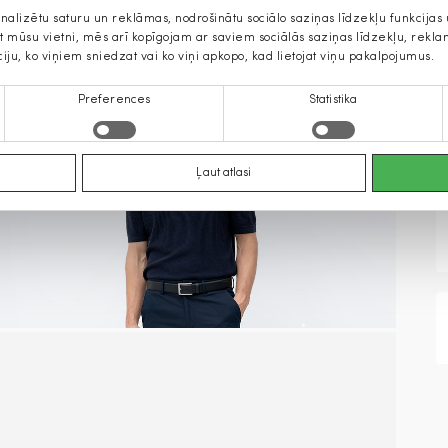
onalizētu saturu un reklāmas, nodrošinātu sociālo saziņas līdzekļu funkcija
jat mūsu vietni, mēs arī kopīgojam ar saviem sociālās saziņas līdzekļu, rek
ciju, ko viņiem sniedzat vai ko viņi apkopo, kad lietojat viņu pakalpojumus.
Preferences
Statistika
Ļaut atlasi