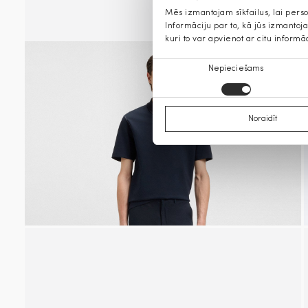
Mēs izmantojam sīkfailus, lai pers
Informāciju par to, kā jūs izmanto
kuri to var apvienot ar citu informā
Piekrišanas
Nepieciešams
izvēle
Noraidīt