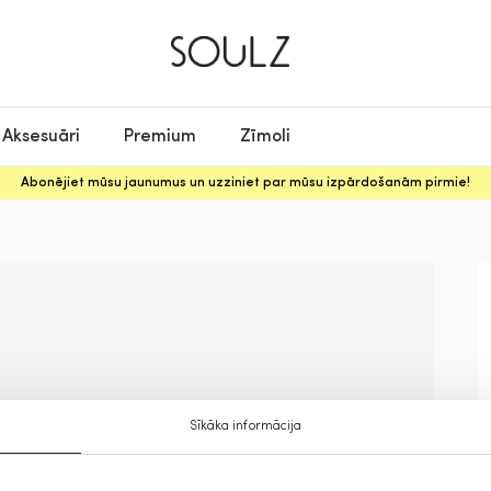
Aksesuāri
Premium
Zīmoli
Abonējiet mūsu jaunumus un uzziniet par mūsu izpārdošanām pirmie!
Sīkāka informācija