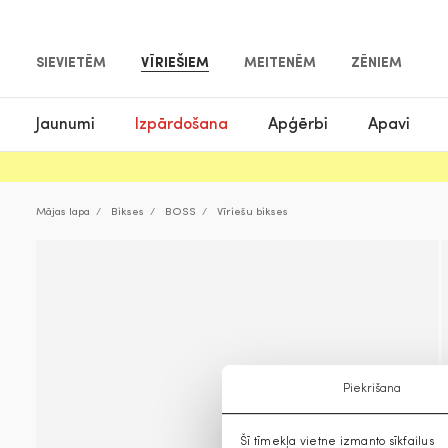
SIEVIETĒM
VĪRIEŠIEM
MEITENĒM
ZĒNIEM
Jaunumi
Izpārdošana
Apģērbi
Apavi
Mājas lapa
Bikses
BOSS
Vīriešu bikses
Piekrišana
Šī tīmekļa vietne izmanto sīkfailus