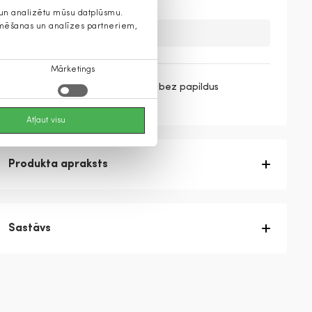
s un analizētu mūsu datplūsmu.
lamēšanas un analīzes partneriem,
Diemžēl, mums nav šis produkts
Mārketings
3 maksājumi par
53,30 €
/ mēn. bez papildus
maksas.
Skatīt vairāk
Atļaut visu
Produkta apraksts
Sastāvs