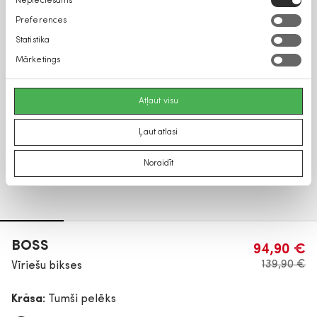
Nepieciešams
izvēle
Preferences
Statistika
Mārketings
Atļaut visu
Ļaut atlasi
Noraidīt
BOSS
94,90 €
139,90 €
Vīriešu bikses
Krāsa:
Tumši pelēks