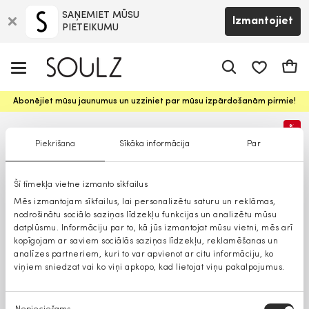
SAŅEMIET MŪSU
Izmantojiet
PIETEIKUMU
app.shop.ui.
Groz
Abonējiet mūsu jaunumus un uzziniet par mūsu izpārdošanām pirmie!
%
Piekrišana
Sīkāka informācija
Par
Šī tīmekļa vietne izmanto sīkfailus
Mēs izmantojam sīkfailus, lai personalizētu saturu un reklāmas,
nodrošinātu sociālo saziņas līdzekļu funkcijas un analizētu mūsu
datplūsmu. Informāciju par to, kā jūs izmantojat mūsu vietni, mēs arī
kopīgojam ar saviem sociālās saziņas līdzekļu, reklamēšanas un
analīzes partneriem, kuri to var apvienot ar citu informāciju, ko
viņiem sniedzat vai ko viņi apkopo, kad lietojat viņu pakalpojumus.
Piekrišanas