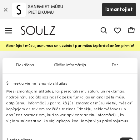
SAŅEMIET MŪSU
Izmantojiet
PIETEIKUMU
app.shop.ui.
Groz
Abonējiet mūsu jaunumus un uzziniet par mūsu izpārdošanām pirmie!
Piekrišana
Sīkāka informācija
Par
Šī tīmekļa vietne izmanto sīkfailus
Mēs izmantojam sīkfailus, lai personalizētu saturu un reklāmas,
nodrošinātu sociālo saziņas līdzekļu funkcijas un analizētu mūsu
datplūsmu. Informāciju par to, kā jūs izmantojat mūsu vietni, mēs arī
kopīgojam ar saviem sociālās saziņas līdzekļu, reklamēšanas un
analīzes partneriem, kuri to var apvienot ar citu informāciju, ko
viņiem sniedzat vai ko viņi apkopo, kad lietojat viņu pakalpojumus.
Piekrišanas