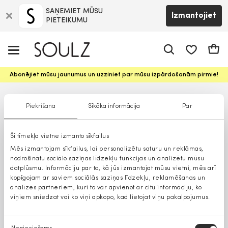
SAŅEMIET MŪSU
Izmantojiet
PIETEIKUMU
app.shop.ui.
Groz
Abonējiet mūsu jaunumus un uzziniet par mūsu izpārdošanām pirmie!
Piekrišana
Sīkāka informācija
Par
Šī tīmekļa vietne izmanto sīkfailus
Mēs izmantojam sīkfailus, lai personalizētu saturu un reklāmas,
nodrošinātu sociālo saziņas līdzekļu funkcijas un analizētu mūsu
datplūsmu. Informāciju par to, kā jūs izmantojat mūsu vietni, mēs arī
kopīgojam ar saviem sociālās saziņas līdzekļu, reklamēšanas un
analīzes partneriem, kuri to var apvienot ar citu informāciju, ko
viņiem sniedzat vai ko viņi apkopo, kad lietojat viņu pakalpojumus.
Piekrišanas