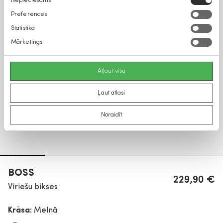
Nepieciešams
izvēle
Preferences
Statistika
Mārketings
Atļaut visu
Ļaut atlasi
Noraidīt
BOSS
229,90 €
Vīriešu bikses
Krāsa:
Melnā