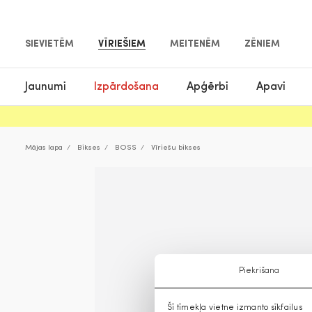
SIEVIETĒM
VĪRIEŠIEM
MEITENĒM
ZĒNIEM
Jaunumi
Izpārdošana
Apģērbi
Apavi
Mājas lapa
Bikses
BOSS
Vīriešu bikses
Piekrišana
Šī tīmekļa vietne izmanto sīkfailus