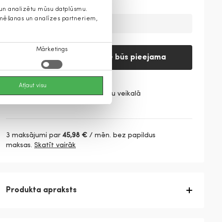
s un analizētu mūsu datplūsmu.
lamēšanas un analīzes partneriem,
Prece šobrīd nav pieejama
Mārketings
Paziņojiet, kad prece būs pieejama
Atļaut visu
Pārbaudiet preces pieejamību veikalā
3 maksājumi par
45,98 €
/ mēn. bez papildus
maksas.
Skatīt vairāk
Produkta apraksts