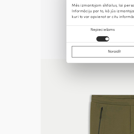
Mēs izmantojam sīkfailus, lai pers
Informāciju par to, kā jūs izmanto
kuri to var apvienot ar citu informā
Piekrišanas
Nepieciešams
izvēle
Noraidīt