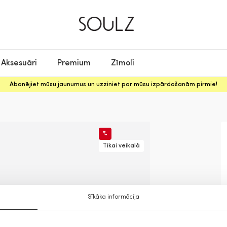
Aksesuāri
Premium
Zīmoli
Abonējiet mūsu jaunumus un uzziniet par mūsu izpārdošanām pirmie!
%
Tikai veikalā
Sīkāka informācija