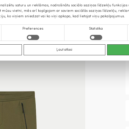
onalizētu saturu un reklāmas, nodrošinātu sociālo saziņas līdzekļu funkcija
jat mūsu vietni, mēs arī kopīgojam ar saviem sociālās saziņas līdzekļu, rek
ciju, ko viņiem sniedzat vai ko viņi apkopo, kad lietojat viņu pakalpojumus.
Preferences
Statistika
Ļaut atlasi