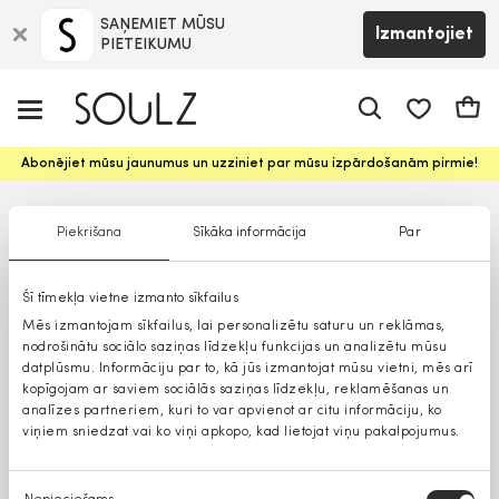
SAŅEMIET MŪSU
Izmantojiet
PIETEIKUMU
app.shop.ui.
Groz
Abonējiet mūsu jaunumus un uzziniet par mūsu izpārdošanām pirmie!
Piekrišana
Sīkāka informācija
Par
Šī tīmekļa vietne izmanto sīkfailus
Mēs izmantojam sīkfailus, lai personalizētu saturu un reklāmas,
nodrošinātu sociālo saziņas līdzekļu funkcijas un analizētu mūsu
datplūsmu. Informāciju par to, kā jūs izmantojat mūsu vietni, mēs arī
kopīgojam ar saviem sociālās saziņas līdzekļu, reklamēšanas un
analīzes partneriem, kuri to var apvienot ar citu informāciju, ko
viņiem sniedzat vai ko viņi apkopo, kad lietojat viņu pakalpojumus.
Piekrišanas