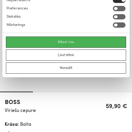
Nepieciešams
izvēle
Preferences
Statistika
Mārketings
Atļaut visu
Ļaut atlasi
Noraidīt
BOSS
59,90 €
Vīriešu cepure
Krāsa:
Balta