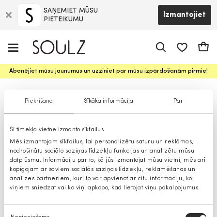
SAŅEMIET MŪSU
Izmantojiet
PIETEIKUMU
app.shop.ui.
Groz
Abonējiet mūsu jaunumus un uzziniet par mūsu izpārdošanām pirmie!
Vīriešu cepures
Piekrišana
Sīkāka informācija
Par
Šī tīmekļa vietne izmanto sīkfailus
Mēs izmantojam sīkfailus, lai personalizētu saturu un reklāmas,
nodrošinātu sociālo saziņas līdzekļu funkcijas un analizētu mūsu
datplūsmu. Informāciju par to, kā jūs izmantojat mūsu vietni, mēs arī
kopīgojam ar saviem sociālās saziņas līdzekļu, reklamēšanas un
analīzes partneriem, kuri to var apvienot ar citu informāciju, ko
viņiem sniedzat vai ko viņi apkopo, kad lietojat viņu pakalpojumus.
Piekrišanas