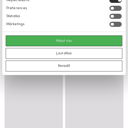
Nepieciešams
izvēle
Preferences
Statistika
Mārketings
Atļaut visu
Ļaut atlasi
Noraidīt