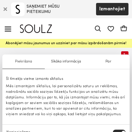
SAŅEMIET MŪSU
Izmantojiet
PIETEIKUMU
app.shop.ui.
Groz
Abonējiet mūsu jaunumus un uzziniet par mūsu izpārdošanām pirmie!
%
Piekrišana
Sīkāka informācija
Par
Šī tīmekļa vietne izmanto sīkfailus
Mēs izmantojam sīkfailus, lai personalizētu saturu un reklāmas,
nodrošinātu sociālo saziņas līdzekļu funkcijas un analizētu mūsu
datplūsmu. Informāciju par to, kā jūs izmantojat mūsu vietni, mēs arī
kopīgojam ar saviem sociālās saziņas līdzekļu, reklamēšanas un
analīzes partneriem, kuri to var apvienot ar citu informāciju, ko
viņiem sniedzat vai ko viņi apkopo, kad lietojat viņu pakalpojumus.
Piekrišanas