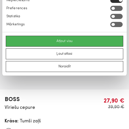
Nepieciešams
izvēle
Preferences
Statistika
Mārketings
Atļaut visu
Ļaut atlasi
Noraidīt
BOSS
27,90 €
39,90 €
Vīriešu cepure
Krāsa:
Tumši zaļš