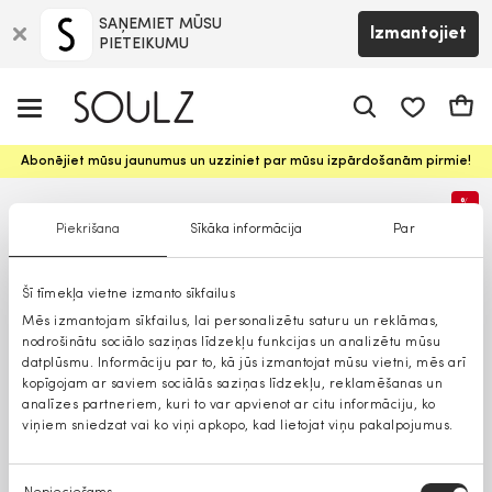
SAŅEMIET MŪSU
Izmantojiet
PIETEIKUMU
app.shop.ui.
Groz
Abonējiet mūsu jaunumus un uzziniet par mūsu izpārdošanām pirmie!
%
Piekrišana
Sīkāka informācija
Par
Šī tīmekļa vietne izmanto sīkfailus
Mēs izmantojam sīkfailus, lai personalizētu saturu un reklāmas,
nodrošinātu sociālo saziņas līdzekļu funkcijas un analizētu mūsu
datplūsmu. Informāciju par to, kā jūs izmantojat mūsu vietni, mēs arī
kopīgojam ar saviem sociālās saziņas līdzekļu, reklamēšanas un
analīzes partneriem, kuri to var apvienot ar citu informāciju, ko
viņiem sniedzat vai ko viņi apkopo, kad lietojat viņu pakalpojumus.
Piekrišanas