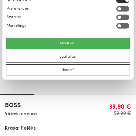
Nepieciešams
izvēle
Preferences
Statistika
Mārketings
Atļaut visu
Ļaut atlasi
Noraidīt
BOSS
39,90 €
59,90 €
Vīriešu cepure
Krāsa:
Pelēks