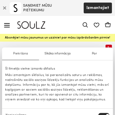
SAŅEMIET MŪSU
Izmantojiet
PIETEIKUMU
app.shop.ui.
Groz
Abonējiet mūsu jaunumus un uzziniet par mūsu izpārdošanām pirmie!
%
Piekrišana
Sīkāka informācija
Par
Šī tīmekļa vietne izmanto sīkfailus
Mēs izmantojam sīkfailus, lai personalizētu saturu un reklāmas,
nodrošinātu sociālo saziņas līdzekļu funkcijas un analizētu mūsu
datplūsmu. Informāciju par to, kā jūs izmantojat mūsu vietni, mēs arī
kopīgojam ar saviem sociālās saziņas līdzekļu, reklamēšanas un
analīzes partneriem, kuri to var apvienot ar citu informāciju, ko
viņiem sniedzat vai ko viņi apkopo, kad lietojat viņu pakalpojumus.
Piekrišanas