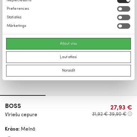
Nepieciešams
izvēle
Preferences
Statistika
Mārketings
Atļaut visu
Ļaut atlasi
Noraidīt
BOSS
27,93 €
31,92 €
39,90 €
Vīriešu cepure
Krāsa:
Melnā