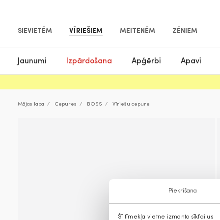
SIEVIETĒM
VĪRIEŠIEM
MEITENĒM
ZĒNIEM
Jaunumi
Izpārdošana
Apģērbi
Apavi
Mājas lapa
Cepures
BOSS
Vīriešu cepure
Piekrišana
Šī tīmekļa vietne izmanto sīkfailus