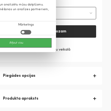
s un analizētu mūsu datplūsmu.
lamēšanas un analīzes partneriem,
Izvēlieties izmēru
Mārketings
Pievienot grozam
Atļaut visu
Pārbaudiet preces pieejamību veikalā
Piegādes opcijas
Produkta apraksts