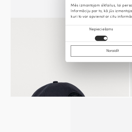
Mēs izmantojam sīkfailus, lai pers
Informāciju par to, kā jūs izmanto
kuri to var apvienot ar citu informā
Piekrišanas
Nepieciešams
izvēle
Noraidīt