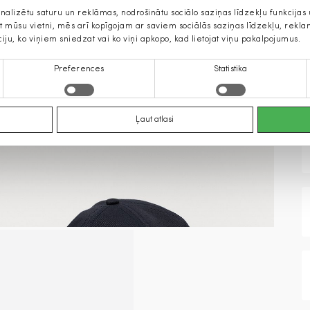
onalizētu saturu un reklāmas, nodrošinātu sociālo saziņas līdzekļu funkcija
jat mūsu vietni, mēs arī kopīgojam ar saviem sociālās saziņas līdzekļu, rek
ciju, ko viņiem sniedzat vai ko viņi apkopo, kad lietojat viņu pakalpojumus.
Preferences
Statistika
Ļaut atlasi