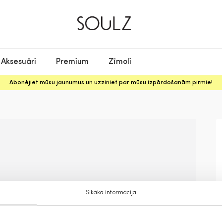
Aksesuāri
Premium
Zīmoli
Abonējiet mūsu jaunumus un uzziniet par mūsu izpārdošanām pirmie!
Sīkāka informācija