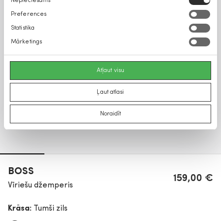
Nepieciešams
izvēle
Preferences
Statistika
Mārketings
Atļaut visu
Ļaut atlasi
Noraidīt
BOSS
159,00 €
Vīriešu džemperis
Krāsa:
Tumši zils