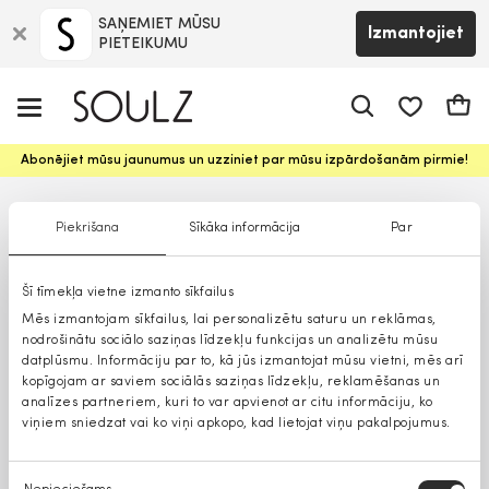
SAŅEMIET MŪSU
Izmantojiet
PIETEIKUMU
app.shop.ui.
Groz
Abonējiet mūsu jaunumus un uzziniet par mūsu izpārdošanām pirmie!
Piekrišana
Sīkāka informācija
Par
Šī tīmekļa vietne izmanto sīkfailus
Mēs izmantojam sīkfailus, lai personalizētu saturu un reklāmas,
nodrošinātu sociālo saziņas līdzekļu funkcijas un analizētu mūsu
datplūsmu. Informāciju par to, kā jūs izmantojat mūsu vietni, mēs arī
kopīgojam ar saviem sociālās saziņas līdzekļu, reklamēšanas un
analīzes partneriem, kuri to var apvienot ar citu informāciju, ko
viņiem sniedzat vai ko viņi apkopo, kad lietojat viņu pakalpojumus.
Piekrišanas