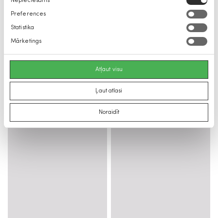
Nepieciešams
izvēle
Preferences
Statistika
Mārketings
Atļaut visu
Ļaut atlasi
Noraidīt