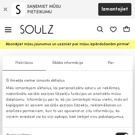
SAŅEMIET MŪSU
Izmantojiet
PIETEIKUMU
app.shop.ui.
Groz
Abonējiet mūsu jaunumus un uzziniet par mūsu izpārdošanām pirmie!
Džemperi
Piekrišana
Sīkāka informācija
Par
Šī tīmekļa vietne izmanto sīkfailus
Mēs izmantojam sīkfailus, lai personalizētu saturu un reklāmas,
nodrošinātu sociālo saziņas līdzekļu funkcijas un analizētu mūsu
datplūsmu. Informāciju par to, kā jūs izmantojat mūsu vietni, mēs arī
kopīgojam ar saviem sociālās saziņas līdzekļu, reklamēšanas un
analīzes partneriem, kuri to var apvienot ar citu informāciju, ko
viņiem sniedzat vai ko viņi apkopo, kad lietojat viņu pakalpojumus.
Piekrišanas