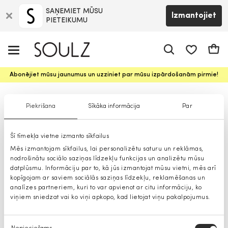
SAŅEMIET MŪSU
Izmantojiet
PIETEIKUMU
app.shop.ui.
Groz
Abonējiet mūsu jaunumus un uzziniet par mūsu izpārdošanām pirmie!
Džemperi
Piekrišana
Sīkāka informācija
Par
Šī tīmekļa vietne izmanto sīkfailus
Mēs izmantojam sīkfailus, lai personalizētu saturu un reklāmas,
nodrošinātu sociālo saziņas līdzekļu funkcijas un analizētu mūsu
datplūsmu. Informāciju par to, kā jūs izmantojat mūsu vietni, mēs arī
kopīgojam ar saviem sociālās saziņas līdzekļu, reklamēšanas un
analīzes partneriem, kuri to var apvienot ar citu informāciju, ko
viņiem sniedzat vai ko viņi apkopo, kad lietojat viņu pakalpojumus.
Piekrišanas