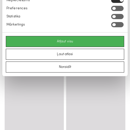
Nepieciešams
izvēle
Preferences
Statistika
Mārketings
Atļaut visu
Ļaut atlasi
Noraidīt