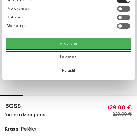
Nepieciešams
izvēle
Preferences
Statistika
Mārketings
Atļaut visu
Ļaut atlasi
Noraidīt
BOSS
129,00 €
229,00 €
Vīriešu džemperis
Krāsa:
Pelēks