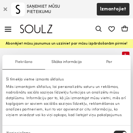
SAŅEMIET MŪSU
Izmantojiet
PIETEIKUMU
app.shop.ui.
Groz
Abonējiet mūsu jaunumus un uzziniet par mūsu izpārdošanām pirmie!
%
Piekrišana
Sīkāka informācija
Par
Šī tīmekļa vietne izmanto sīkfailus
Mēs izmantojam sīkfailus, lai personalizētu saturu un reklāmas,
nodrošinātu sociālo saziņas līdzekļu funkcijas un analizētu mūsu
datplūsmu. Informāciju par to, kā jūs izmantojat mūsu vietni, mēs arī
kopīgojam ar saviem sociālās saziņas līdzekļu, reklamēšanas un
analīzes partneriem, kuri to var apvienot ar citu informāciju, ko
viņiem sniedzat vai ko viņi apkopo, kad lietojat viņu pakalpojumus.
Piekrišanas