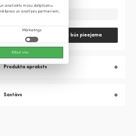
s un analizētu mūsu datplūsmu.
lamēšanas un analīzes partneriem,
Prece šobrīd nav pieejama
Mārketings
Paziņojiet, kad prece būs pieejama
Atļaut visu
Produkta apraksts
Sastāvs