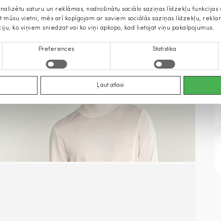
onalizētu saturu un reklāmas, nodrošinātu sociālo saziņas līdzekļu funkcija
jat mūsu vietni, mēs arī kopīgojam ar saviem sociālās saziņas līdzekļu, rek
ciju, ko viņiem sniedzat vai ko viņi apkopo, kad lietojat viņu pakalpojumus.
Preferences
Statistika
Ļaut atlasi