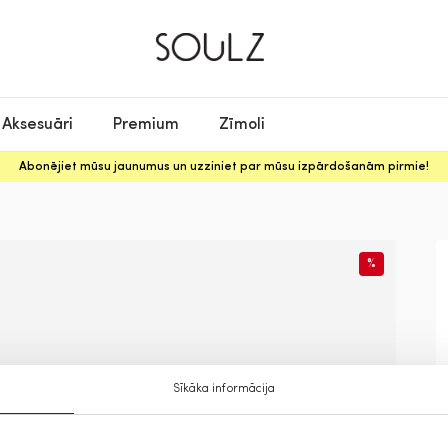
Aksesuāri
Premium
Zīmoli
Abonējiet mūsu jaunumus un uzziniet par mūsu izpārdošanām pirmie!
%
Sīkāka informācija