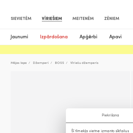
SIEVIETĒM
VĪRIEŠIEM
MEITENĒM
ZĒNIEM
Jaunumi
Izpārdošana
Apģērbi
Apavi
Mājas lapa
Džemperi
BOSS
Vīriešu džemperis
Piekrišana
Šī tīmekļa vietne izmanto sīkfailus