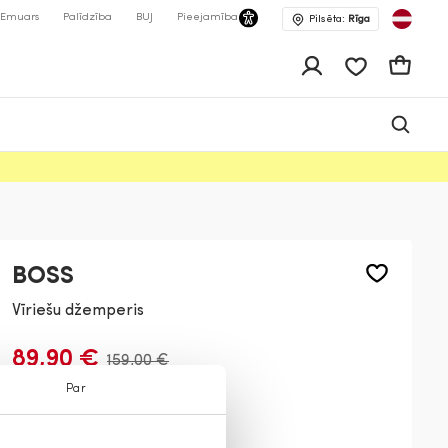
Emuars
Palīdzība
BUJ
Pieejamība
Pilsēta:
Rīga
app.shop.ui.wis
Grozs
BOSS
Vīriešu džemperis
89,90 €
159,00 €
Par
Krāsa:
Balta
131
260
404
001