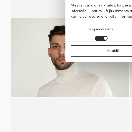
Mēs izmantojam sīkfailus, lai pers
Informāciju par to, kā jūs izmanto
kuri to var apvienot ar citu informā
Piekrišanas
Nepieciešams
izvēle
Noraidīt