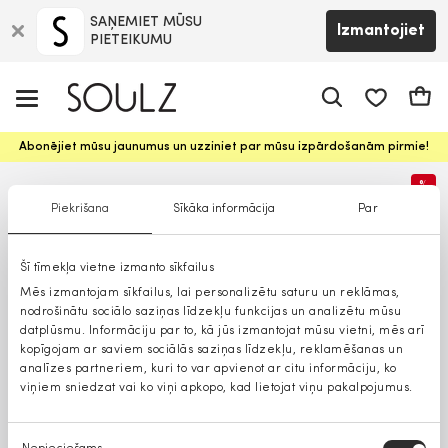
SAŅEMIET MŪSU
Izmantojiet
PIETEIKUMU
app.shop.ui.
Groz
Abonējiet mūsu jaunumus un uzziniet par mūsu izpārdošanām pirmie!
%
Piekrišana
Sīkāka informācija
Par
Šī tīmekļa vietne izmanto sīkfailus
Mēs izmantojam sīkfailus, lai personalizētu saturu un reklāmas,
nodrošinātu sociālo saziņas līdzekļu funkcijas un analizētu mūsu
datplūsmu. Informāciju par to, kā jūs izmantojat mūsu vietni, mēs arī
kopīgojam ar saviem sociālās saziņas līdzekļu, reklamēšanas un
analīzes partneriem, kuri to var apvienot ar citu informāciju, ko
viņiem sniedzat vai ko viņi apkopo, kad lietojat viņu pakalpojumus.
Piekrišanas