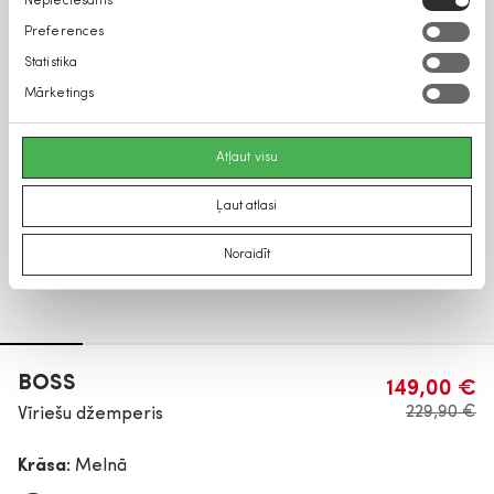
Nepieciešams
izvēle
Preferences
Statistika
Mārketings
Atļaut visu
Ļaut atlasi
Noraidīt
BOSS
149,00 €
229,90 €
Vīriešu džemperis
Krāsa:
Melnā