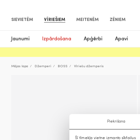
SIEVIETĒM
VĪRIEŠIEM
MEITENĒM
ZĒNIEM
Jaunumi
Izpārdošana
Apģērbi
Apavi
Mājas lapa
Džemperi
BOSS
Vīriešu džemperis
Piekrišana
Šī tīmekļa vietne izmanto sīkfailus