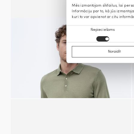
Mēs izmantojam sīkfailus, lai pers
Informāciju par to, kā jūs izmanto
kuri to var apvienot ar citu informā
Piekrišanas
Nepieciešams
izvēle
Noraidīt