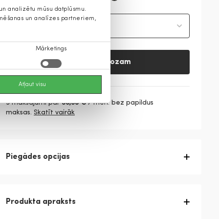
s un analizētu mūsu datplūsmu.
lamēšanas un analīzes partneriem,
Izvēlieties izmēru
Mārketings
Pievienot grozam
Atļaut visu
3 maksājumi par
36,33 €
/ mēn. bez papildus
maksas.
Skatīt vairāk
Piegādes opcijas
Produkta apraksts