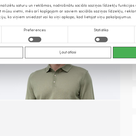
onalizētu saturu un reklāmas, nodrošinātu sociālo saziņas līdzekļu funkcija
jat mūsu vietni, mēs arī kopīgojam ar saviem sociālās saziņas līdzekļu, rek
ciju, ko viņiem sniedzat vai ko viņi apkopo, kad lietojat viņu pakalpojumus.
Preferences
Statistika
Ļaut atlasi