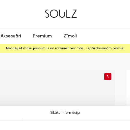
Aksesuāri
Premium
Zīmoli
Abonējiet mūsu jaunumus un uzziniet par mūsu izpārdošanām pirmie!
%
Sīkāka informācija