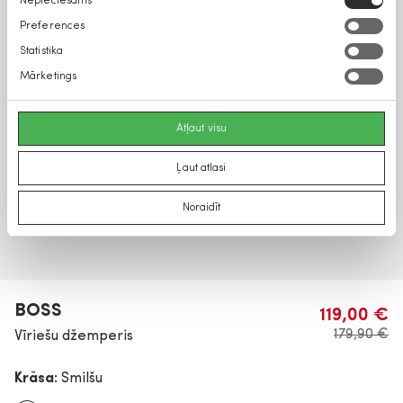
Nepieciešams
izvēle
Preferences
Statistika
Mārketings
Atļaut visu
Ļaut atlasi
Noraidīt
BOSS
119,00 €
179,90 €
Vīriešu džemperis
Krāsa:
Smilšu