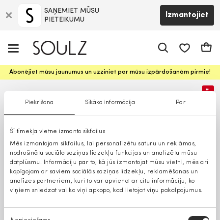
SAŅEMIET MŪSU
Izmantojiet
PIETEIKUMU
app.shop.ui.
Groz
Abonējiet mūsu jaunumus un uzziniet par mūsu izpārdošanām pirmie!
%
Piekrišana
Sīkāka informācija
Par
Šī tīmekļa vietne izmanto sīkfailus
Mēs izmantojam sīkfailus, lai personalizētu saturu un reklāmas,
nodrošinātu sociālo saziņas līdzekļu funkcijas un analizētu mūsu
datplūsmu. Informāciju par to, kā jūs izmantojat mūsu vietni, mēs arī
kopīgojam ar saviem sociālās saziņas līdzekļu, reklamēšanas un
analīzes partneriem, kuri to var apvienot ar citu informāciju, ko
viņiem sniedzat vai ko viņi apkopo, kad lietojat viņu pakalpojumus.
Piekrišanas