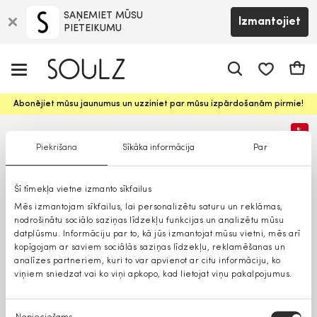
SAŅEMIET MŪSU
Izmantojiet
PIETEIKUMU
app.shop.ui.
Groz
Abonējiet mūsu jaunumus un uzziniet par mūsu izpārdošanām pirmie!
%
Piekrišana
Sīkāka informācija
Par
Šī tīmekļa vietne izmanto sīkfailus
Mēs izmantojam sīkfailus, lai personalizētu saturu un reklāmas,
nodrošinātu sociālo saziņas līdzekļu funkcijas un analizētu mūsu
datplūsmu. Informāciju par to, kā jūs izmantojat mūsu vietni, mēs arī
kopīgojam ar saviem sociālās saziņas līdzekļu, reklamēšanas un
analīzes partneriem, kuri to var apvienot ar citu informāciju, ko
viņiem sniedzat vai ko viņi apkopo, kad lietojat viņu pakalpojumus.
Piekrišanas