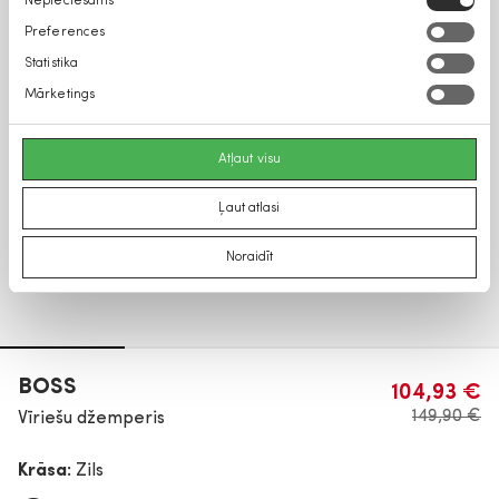
Nepieciešams
izvēle
Preferences
Statistika
Mārketings
Atļaut visu
Ļaut atlasi
Noraidīt
BOSS
104,93 €
149,90 €
Vīriešu džemperis
Krāsa:
Zils