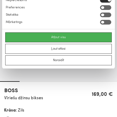
Nepieciešams
izvēle
Preferences
Statistika
Mārketings
Atļaut visu
Ļaut atlasi
Noraidīt
BOSS
169,00 €
Vīriešu džinsu bikses
Krāsa:
Zils