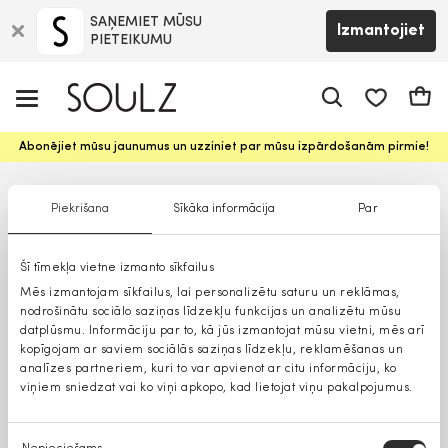
SAŅEMIET MŪSU
Izmantojiet
PIETEIKUMU
app.shop.ui.
Groz
Abonējiet mūsu jaunumus un uzziniet par mūsu izpārdošanām pirmie!
Piekrišana
Sīkāka informācija
Par
Šī tīmekļa vietne izmanto sīkfailus
Mēs izmantojam sīkfailus, lai personalizētu saturu un reklāmas,
nodrošinātu sociālo saziņas līdzekļu funkcijas un analizētu mūsu
datplūsmu. Informāciju par to, kā jūs izmantojat mūsu vietni, mēs arī
kopīgojam ar saviem sociālās saziņas līdzekļu, reklamēšanas un
analīzes partneriem, kuri to var apvienot ar citu informāciju, ko
viņiem sniedzat vai ko viņi apkopo, kad lietojat viņu pakalpojumus.
Piekrišanas