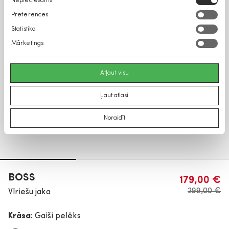
Nepieciešams
izvēle
Preferences
Statistika
Mārketings
Atļaut visu
Ļaut atlasi
Noraidīt
BOSS
179,00 €
299,00 €
Vīriešu jaka
Krāsa:
Gaiši pelēks