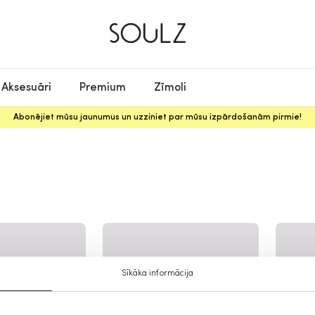
Aksesuāri
Premium
Zīmoli
Abonējiet mūsu jaunumus un uzziniet par mūsu izpārdošanām pirmie!
Sīkāka informācija