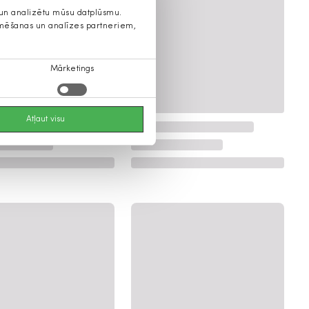
s un analizētu mūsu datplūsmu.
lamēšanas un analīzes partneriem,
Mārketings
Atļaut visu