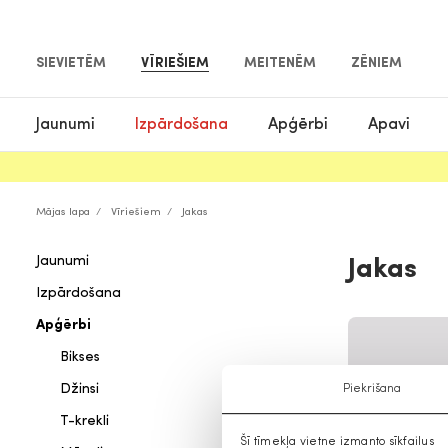
SIEVIETĒM
VĪRIEŠIEM
MEITENĒM
ZĒNIEM
Jaunumi
Izpārdošana
Apģērbi
Apavi
Mājas lapa
Vīriešiem
Jakas
Jaunumi
Jakas
Izpārdošana
Apģērbi
Bikses
Džinsi
Piekrišana
T-krekli
Šī tīmekļa vietne izmanto sīkfailus