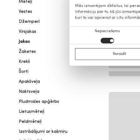
Mēteļi
Mēs izmantojam sīkfailus, lai pers
Vestes
Informāciju par to, kā jūs izmanto
kuri to var apvienot ar citu informā
Džemperi
Piekrišanas
Virsjakas
Nepieciešams
izvēle
Jakas
Žaketes
Noraidīt
Krekli
Šorti
Apakšveļa
Naktsveļa
Pludmales apģērbs
Lietusmēteļi
Peldmēteļi
Izstrādājumi ar kašmiru