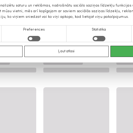
onalizētu saturu un reklāmas, nodrošinātu sociālo saziņas līdzekļu funkcija
jat mūsu vietni, mēs arī kopīgojam ar saviem sociālās saziņas līdzekļu, rek
ciju, ko viņiem sniedzat vai ko viņi apkopo, kad lietojat viņu pakalpojumus.
Preferences
Statistika
Ļaut atlasi