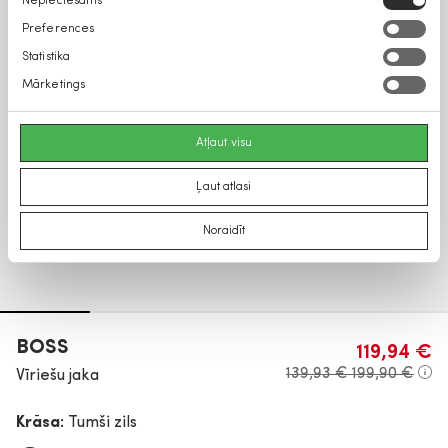
Nepieciešams
izvēle
Preferences
Statistika
Mārketings
Atļaut visu
Ļaut atlasi
Noraidīt
BOSS
119,94 €
139,93 €
199,90 €
Vīriešu jaka
Krāsa:
Tumši zils