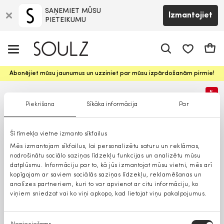
SAŅEMIET MŪSU
Izmantojiet
PIETEIKUMU
app.shop.ui.
Groz
Abonējiet mūsu jaunumus un uzziniet par mūsu izpārdošanām pirmie!
%
Piekrišana
Sīkāka informācija
Par
Šī tīmekļa vietne izmanto sīkfailus
Mēs izmantojam sīkfailus, lai personalizētu saturu un reklāmas,
nodrošinātu sociālo saziņas līdzekļu funkcijas un analizētu mūsu
datplūsmu. Informāciju par to, kā jūs izmantojat mūsu vietni, mēs arī
kopīgojam ar saviem sociālās saziņas līdzekļu, reklamēšanas un
analīzes partneriem, kuri to var apvienot ar citu informāciju, ko
viņiem sniedzat vai ko viņi apkopo, kad lietojat viņu pakalpojumus.
Piekrišanas