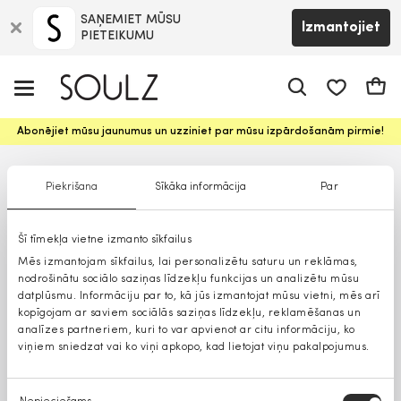
SAŅEMIET MŪSU
Izmantojiet
PIETEIKUMU
app.shop.ui.
Groz
Abonējiet mūsu jaunumus un uzziniet par mūsu izpārdošanām pirmie!
Piekrišana
Sīkāka informācija
Par
Šī tīmekļa vietne izmanto sīkfailus
Mēs izmantojam sīkfailus, lai personalizētu saturu un reklāmas,
nodrošinātu sociālo saziņas līdzekļu funkcijas un analizētu mūsu
datplūsmu. Informāciju par to, kā jūs izmantojat mūsu vietni, mēs arī
kopīgojam ar saviem sociālās saziņas līdzekļu, reklamēšanas un
analīzes partneriem, kuri to var apvienot ar citu informāciju, ko
viņiem sniedzat vai ko viņi apkopo, kad lietojat viņu pakalpojumus.
Piekrišanas