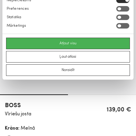
Nepieciešams
izvēle
Preferences
Statistika
Mārketings
Atļaut visu
Ļaut atlasi
Noraidīt
BOSS
139,00 €
Vīriešu josta
Krāsa:
Melnā