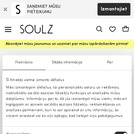
SAŅEMIET MŪSU
Izmantojiet
PIETEIKUMU
app.shop.ui.
Groz
Abonējiet mūsu jaunumus un uzziniet par mūsu izpārdošanām pirmie!
Piekrišana
Sīkāka informācija
Par
Šī tīmekļa vietne izmanto sīkfailus
Mēs izmantojam sīkfailus, lai personalizētu saturu un reklāmas,
nodrošinātu sociālo saziņas līdzekļu funkcijas un analizētu mūsu
datplūsmu. Informāciju par to, kā jūs izmantojat mūsu vietni, mēs arī
kopīgojam ar saviem sociālās saziņas līdzekļu, reklamēšanas un
analīzes partneriem, kuri to var apvienot ar citu informāciju, ko
viņiem sniedzat vai ko viņi apkopo, kad lietojat viņu pakalpojumus.
Piekrišanas