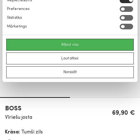
Nepieciešams
izvēle
Preferences
Statistika
Mārketings
Atļaut visu
Ļaut atlasi
Noraidīt
BOSS
69,90 €
Vīriešu josta
Krāsa:
Tumši zils