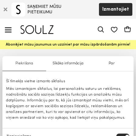
SAŅEMIET MŪSU
Izmantojiet
PIETEIKUMU
app.shop.ui.
Groz
Abonējiet mūsu jaunumus un uzziniet par mūsu izpārdošanām pirmie!
Piekrišana
Sīkāka informācija
Par
Šī tīmekļa vietne izmanto sīkfailus
Mēs izmantojam sīkfailus, lai personalizētu saturu un reklāmas,
nodrošinātu sociālo saziņas līdzekļu funkcijas un analizētu mūsu
datplūsmu. Informāciju par to, kā jūs izmantojat mūsu vietni, mēs arī
kopīgojam ar saviem sociālās saziņas līdzekļu, reklamēšanas un
analīzes partneriem, kuri to var apvienot ar citu informāciju, ko
viņiem sniedzat vai ko viņi apkopo, kad lietojat viņu pakalpojumus.
Piekrišanas