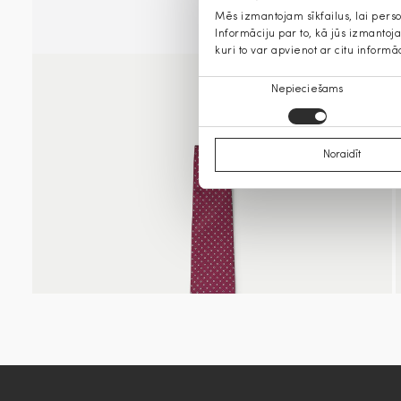
Mēs izmantojam sīkfailus, lai pers
Informāciju par to, kā jūs izmanto
kuri to var apvienot ar citu informā
Piekrišanas
Nepieciešams
izvēle
Noraidīt