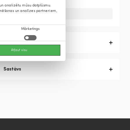
s un analizētu mūsu datplūsmu.
lamēšanas un analīzes partneriem,
Diemžēl, mums nav šis produkts
Mārketings
Produkta apraksts
Atļaut visu
Sastāvs