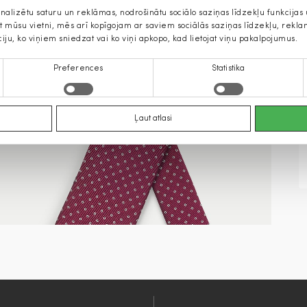
onalizētu saturu un reklāmas, nodrošinātu sociālo saziņas līdzekļu funkcija
jat mūsu vietni, mēs arī kopīgojam ar saviem sociālās saziņas līdzekļu, rek
ciju, ko viņiem sniedzat vai ko viņi apkopo, kad lietojat viņu pakalpojumus.
Preferences
Statistika
Ļaut atlasi