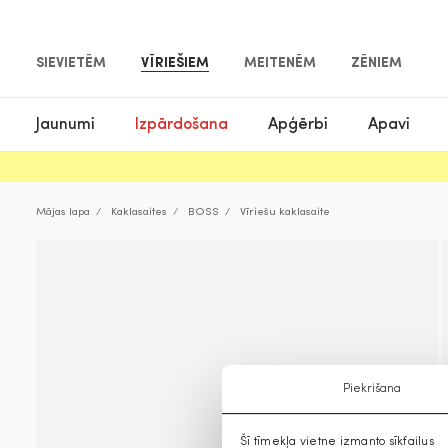
SIEVIETĒM
VĪRIEŠIEM
MEITENĒM
ZĒNIEM
Jaunumi
Izpārdošana
Apģērbi
Apavi
Mājas lapa
Kaklasaites
BOSS
Vīriešu kaklasaite
Piekrišana
Šī tīmekļa vietne izmanto sīkfailus