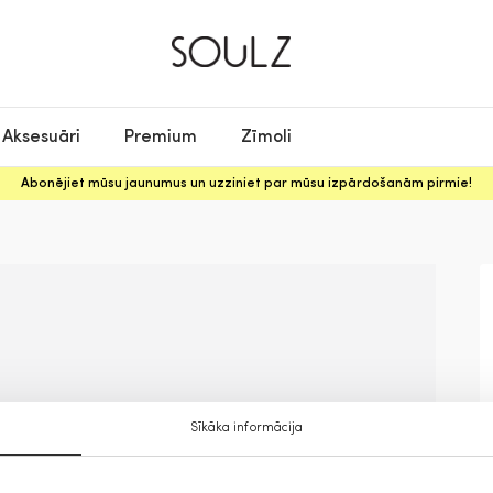
Aksesuāri
Premium
Zīmoli
Abonējiet mūsu jaunumus un uzziniet par mūsu izpārdošanām pirmie!
Sīkāka informācija