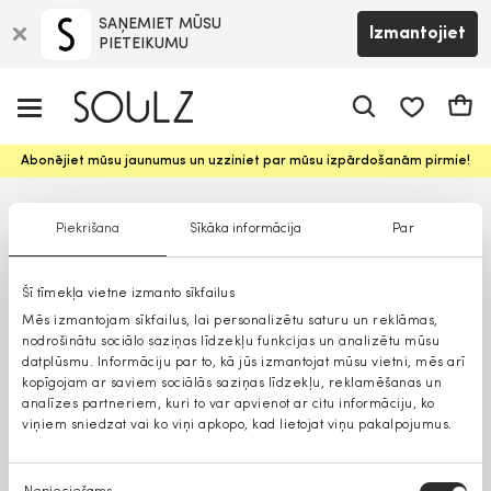
SAŅEMIET MŪSU
Izmantojiet
PIETEIKUMU
app.shop.ui.
Groz
Abonējiet mūsu jaunumus un uzziniet par mūsu izpārdošanām pirmie!
Piekrišana
Sīkāka informācija
Par
Šī tīmekļa vietne izmanto sīkfailus
Mēs izmantojam sīkfailus, lai personalizētu saturu un reklāmas,
nodrošinātu sociālo saziņas līdzekļu funkcijas un analizētu mūsu
datplūsmu. Informāciju par to, kā jūs izmantojat mūsu vietni, mēs arī
kopīgojam ar saviem sociālās saziņas līdzekļu, reklamēšanas un
analīzes partneriem, kuri to var apvienot ar citu informāciju, ko
viņiem sniedzat vai ko viņi apkopo, kad lietojat viņu pakalpojumus.
Piekrišanas