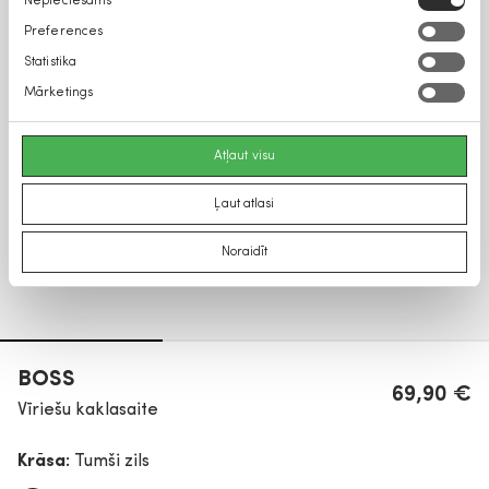
Nepieciešams
izvēle
Preferences
Statistika
Mārketings
Atļaut visu
Ļaut atlasi
Noraidīt
BOSS
69,90 €
Vīriešu kaklasaite
Krāsa:
Tumši zils