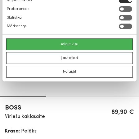
Nepieciešams
izvēle
Preferences
Statistika
Mārketings
Atļaut visu
Ļaut atlasi
Noraidīt
BOSS
89,90 €
Vīriešu kaklasaite
Krāsa:
Pelēks