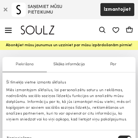
SAŅEMIET MŪSU
Izmantojiet
PIETEIKUMU
app.shop.ui.
Groz
Abonējiet mūsu jaunumus un uzziniet par mūsu izpārdošanām pirmie!
Piekrišana
Sīkāka informācija
Par
Šī tīmekļa vietne izmanto sīkfailus
Mēs izmantojam sīkfailus, lai personalizētu saturu un reklāmas,
nodrošinātu sociālo saziņas līdzekļu funkcijas un analizētu mūsu
datplūsmu. Informāciju par to, kā jūs izmantojat mūsu vietni, mēs arī
kopīgojam ar saviem sociālās saziņas līdzekļu, reklamēšanas un
analīzes partneriem, kuri to var apvienot ar citu informāciju, ko
viņiem sniedzat vai ko viņi apkopo, kad lietojat viņu pakalpojumus.
Piekrišanas